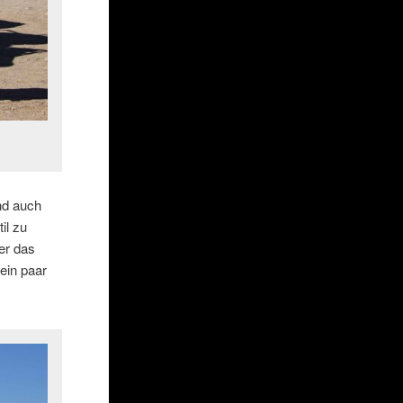
und auch
il zu
 er das
 ein paar