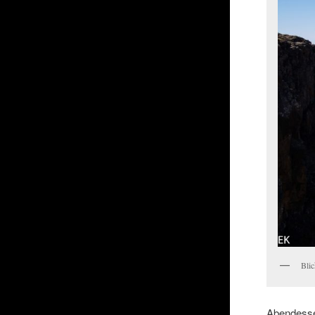
Blic
Abendesse