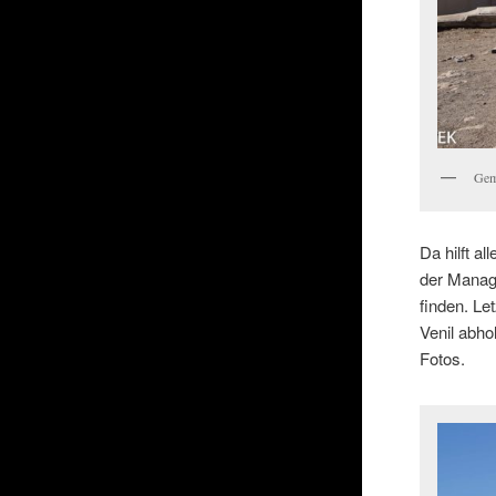
Gem
Da hilft a
der Manage
finden. Le
Venil abho
Fotos.