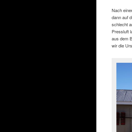
Nach einer
dann auf 
schlecht an
Pressluft 
aus dem Be
wir die Ur