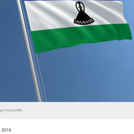
gge von Lesotho
t 2019