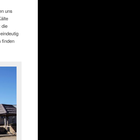
len uns
älte
t die
eindeutig
 finden