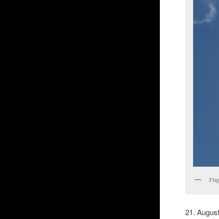
Fla
21. Augus