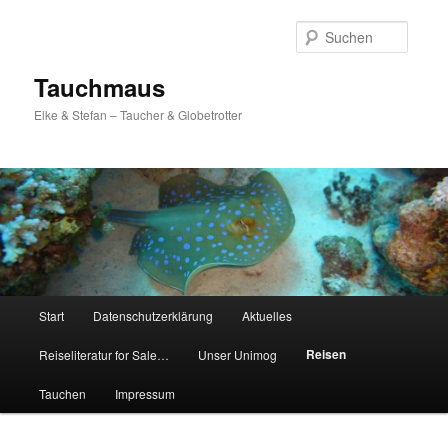
Zum
Inhalt
Suche
wechseln
Tauchmaus
Elke & Stefan – Taucher & Globetrotter
Hauptmenü
Start
Datenschutzerklärung
Aktuelles
Reisen
Reiseliteratur for Sale…
Unser Unimog
Tauchen
Impressum