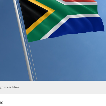
gge von Südafrika
019