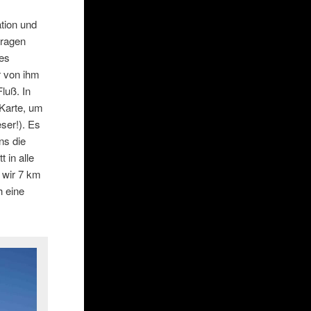
tion und
tragen
des
r von ihm
luß. In
 Karte, um
ser!). Es
ns die
 in alle
 wir 7 km
h eine