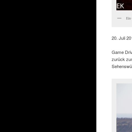
Ein 
20. Juli 2
Game Driv
zurück zu
Sehenswürd