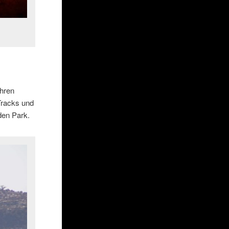
ahren
Tracks und
den Park.