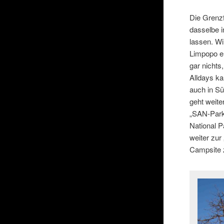
Die Grenzf
dasselbe i
lassen. Wi
Limpopo en
gar nichts
Alldays k
auch in Sü
geht weit
„SAN-Parks
National P
weiter zu
Campsite 