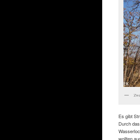
Zwe
Es gibt St
Durch das 
Wasserloc
wollten a