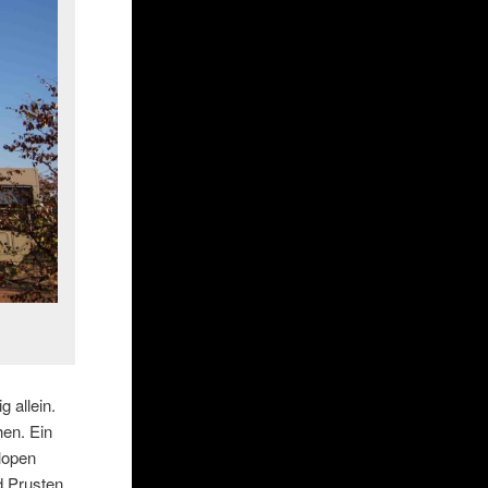
g allein.
hen. Ein
lopen
d Prusten