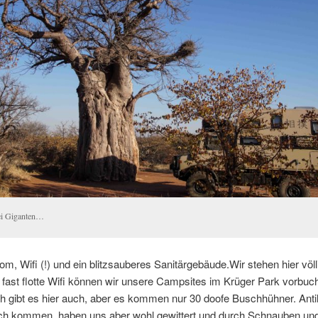
i Giganten…
rom, Wifi (!) und ein blitzsauberes Sanitärgebäude.Wir stehen hier völli
fast flotte Wifi können wir unsere Campsites im Krüger Park vorbuc
h gibt es hier auch, aber es kommen nur 30 doofe Buschhühner. Anti
uch kommen, haben uns aber wohl gewittert und durch Schnauben un