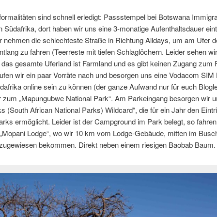
ormalitäten sind schnell erledigt: Passstempel bei Botswana Immigra
n Südafrika, dort haben wir uns eine 3-monatige Aufenthaltsdauer ein
r nehmen die schlechteste Straße in Richtung Alldays, um am Ufer 
tlang zu fahren (Teerreste mit tiefen Schlaglöchern. Leider sehen wi
, das gesamte Uferland ist Farmland und es gibt keinen Zugang zum F
aufen wir ein paar Vorräte nach und besorgen uns eine Vodacom SIM
dafrika online sein zu können (der ganze Aufwand nur für euch Blogle
er zum „Mapungubwe National Park“. Am Parkeingang besorgen wir u
 (South African National Parks) Wildcard“, die für ein Jahr den Eintritt
arks ermöglicht. Leider ist der Campground im Park belegt, so fahren
r „Mopani Lodge“, wo wir 10 km vom Lodge-Gebäude, mitten im Busc
zugewiesen bekommen. Direkt neben einem riesigen Baobab Baum.