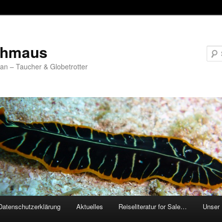
chmaus
fan – Taucher & Globetrotter
Datenschutzerklärung
Aktuelles
Reiseliteratur for Sale…
Unser