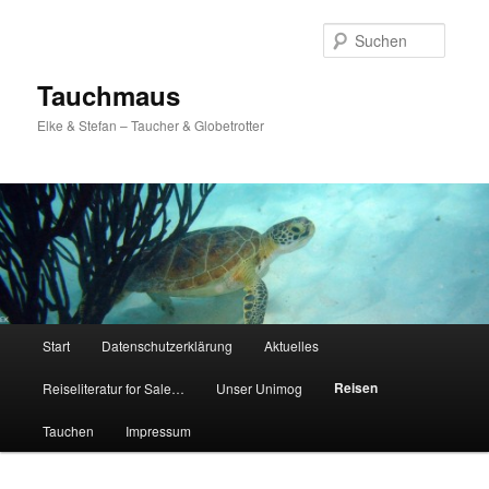
Zum
Inhalt
Suche
wechseln
Tauchmaus
Elke & Stefan – Taucher & Globetrotter
Hauptmenü
Start
Datenschutzerklärung
Aktuelles
Reisen
Reiseliteratur for Sale…
Unser Unimog
Tauchen
Impressum