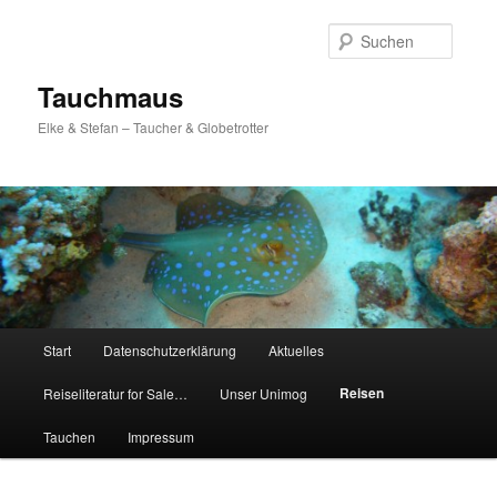
Zum
Inhalt
Suche
wechseln
Tauchmaus
Elke & Stefan – Taucher & Globetrotter
Hauptmenü
Start
Datenschutzerklärung
Aktuelles
Reisen
Reiseliteratur for Sale…
Unser Unimog
Tauchen
Impressum