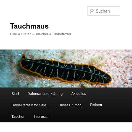
Zum
Inhalt
Suche
wechseln
Tauchmaus
Elke & Stefan – Taucher & Globetrotter
Hauptmenü
Start
Datenschutzerklärung
Aktuelles
Reisen
Reiseliteratur for Sale…
Unser Unimog
Tauchen
Impressum