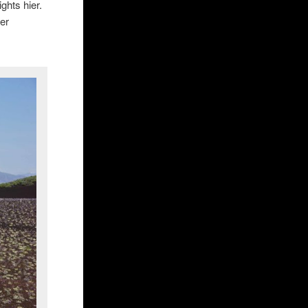
ghts hier.
er