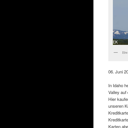
Etwa
06. Juni 2
In Idaho h
Valley auf 
Hier kaufe
unseren Kr
Kreditkart
Kreditkar
Karten abe