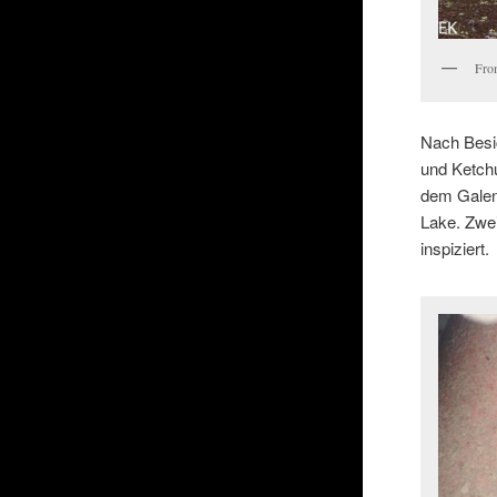
Fro
Nach Besic
und Ketchu
dem Galen
Lake. Zwei
inspiziert.