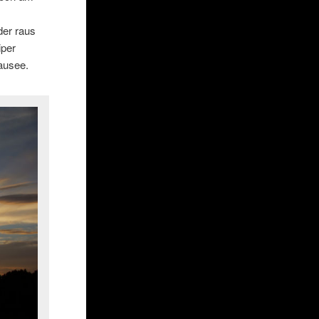
der raus
iper
ausee.