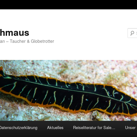
chmaus
fan – Taucher & Globetrotter
Datenschutzerklärung
Aktuelles
Reiseliteratur for Sale…
Unser