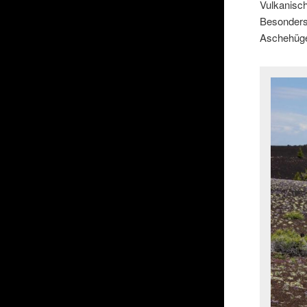
Vulkanisch
Besonders 
Aschehüge