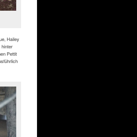
ue, Hailey
 hinter
n Pettit
sführlich