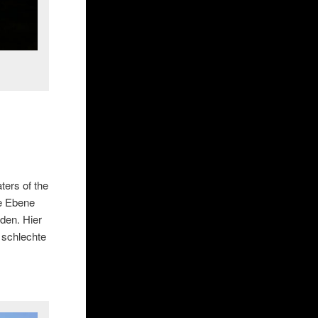
ters of the
ge Ebene
nden. Hier
 schlechte