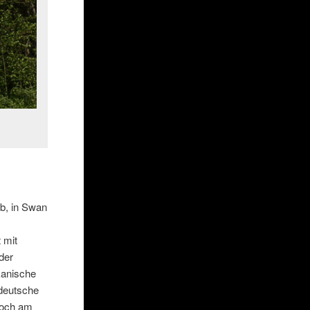
ab, in Swan
 mit
der
kanische
 deutsche
 noch am