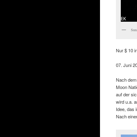
Sun
Nur $ 10 i
07. Juni 2
Nach dem F
Moon Natio
auf der si
wird u.a. 
Idee, das
Nach einer