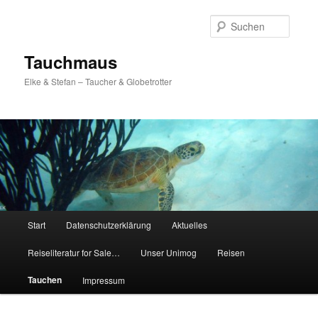
Zum
Inhalt
Suche
wechseln
Tauchmaus
Elke & Stefan – Taucher & Globetrotter
Hauptmenü
Start
Datenschutzerklärung
Aktuelles
Reiseliteratur for Sale…
Unser Unimog
Reisen
Tauchen
Impressum