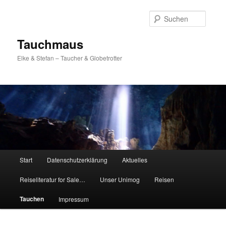
Zum
Inhalt
Suche
wechseln
Tauchmaus
Elke & Stefan – Taucher & Globetrotter
Hauptmenü
Start
Datenschutzerklärung
Aktuelles
Reiseliteratur for Sale…
Unser Unimog
Reisen
Tauchen
Impressum