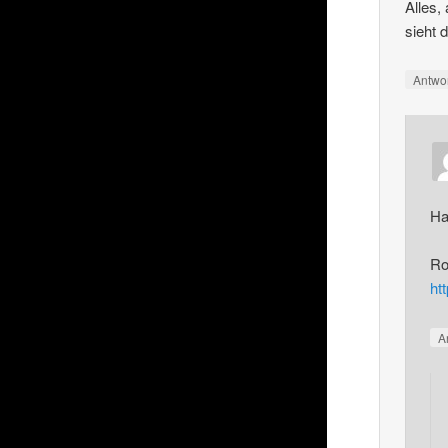
Alles,
sieht 
Antwo
Ha
Ro
ht
A