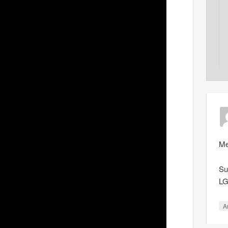
Me
Su
LG
A