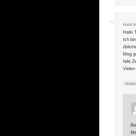
Horst S
Hallo
Ich bi
üblich
Mog 
falls Z
Vielen
Antwo
Be
Me