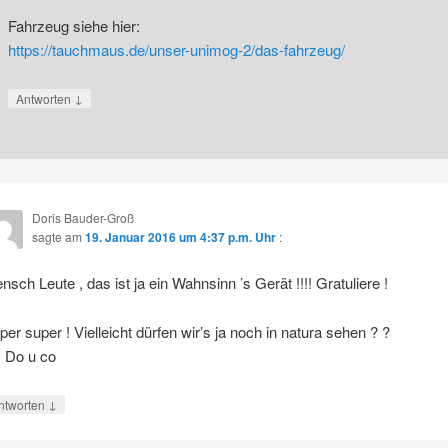
Fahrzeug siehe hier:
https://tauchmaus.de/unser-unimog-2/das-fahrzeug/
↓
Antworten
Doris Bauder-Groß
sagte am
19. Januar 2016 um 4:37 p.m. Uhr
:
nsch Leute , das ist ja ein Wahnsinn ’s Gerät !!!! Gratuliere !
per super ! Vielleicht dürfen wir’s ja noch in natura sehen ? ?
 Do u co
↓
ntworten