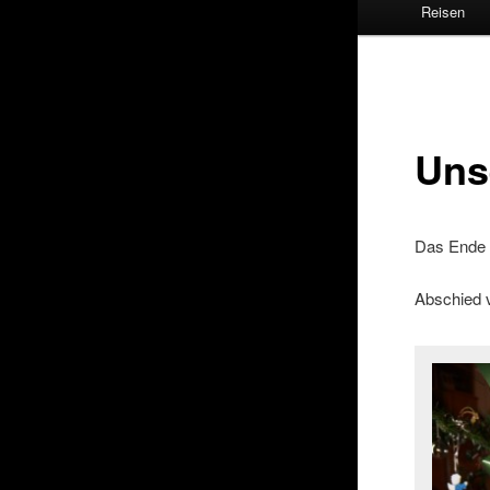
Reisen
Uns
Das Ende 
Abschied v