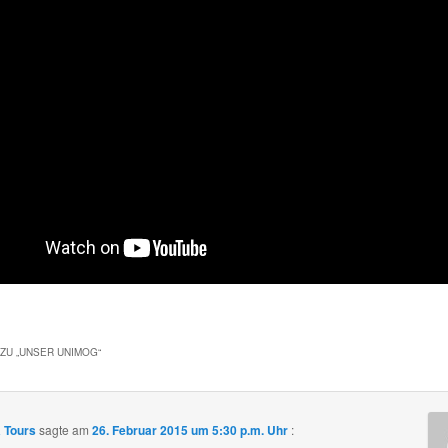
ZU „
UNSER UNIMOG
“
 Tours
sagte am
26. Februar 2015 um 5:30 p.m. Uhr
: