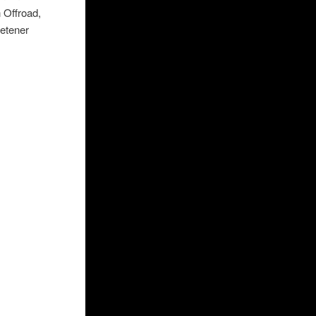
 Offroad,
retener