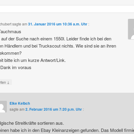
chubert
sagte am
31. Januar 2016 um 10:36 a.m. Uhr
:
 Tauchmaus
n auf der Suche nach einem 1550l. Leider finde ich bei den
en Händlern und bei Truckscout nichts. Wie sind sie an ihren
gekommen?
eit bitte ich um kurze Antwort/Link.
 Dank im voraus
↓
rten
Elke Kelbch
sagte am
2. Februar 2016 um 7:20 p.m. Uhr
:
lgische Streitkräfte sortieren aus.
inen habe ich in den Ebay Kleinanzeigen gefunden. Das Modell firmie