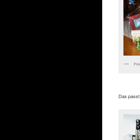
Prä
Das passt