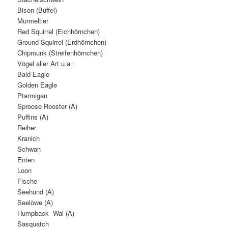
Bison (Büffel)
Murmeltier
Red Squirrel (Eichhörnchen)
Ground Squirrel (Erdhörnchen)
Chipmunk (Streifenhörnchen)
Vögel aller Art u.a.:
Bald Eagle
Golden Eagle
Ptarmigan
Sproose Rooster (A)
Puffins (A)
Reiher
Kranich
Schwan
Enten
Loon
Fische
Seehund (A)
Seelöwe (A)
Humpback Wal (A)
Sasquatch