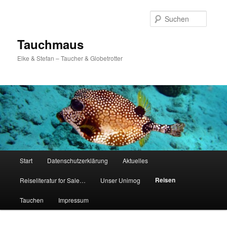
Zum
Inhalt
Suche
wechseln
Tauchmaus
Elke & Stefan – Taucher & Globetrotter
Hauptmenü
Start
Datenschutzerklärung
Aktuelles
Reisen
Reiseliteratur for Sale…
Unser Unimog
Tauchen
Impressum