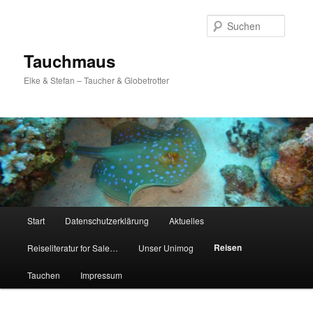
Zum
Inhalt
Suche
wechseln
Tauchmaus
Elke & Stefan – Taucher & Globetrotter
Hauptmenü
Start
Datenschutzerklärung
Aktuelles
Reisen
Reiseliteratur for Sale…
Unser Unimog
Tauchen
Impressum