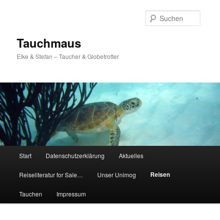
Zum
Inhalt
Suche
wechseln
Tauchmaus
Elke & Stefan – Taucher & Globetrotter
Hauptmenü
Start
Datenschutzerklärung
Aktuelles
Reisen
Reiseliteratur for Sale…
Unser Unimog
Tauchen
Impressum