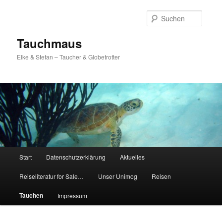
Zum
Inhalt
Suche
wechseln
Tauchmaus
Elke & Stefan – Taucher & Globetrotter
Hauptmenü
Start
Datenschutzerklärung
Aktuelles
Reiseliteratur for Sale…
Unser Unimog
Reisen
Tauchen
Impressum