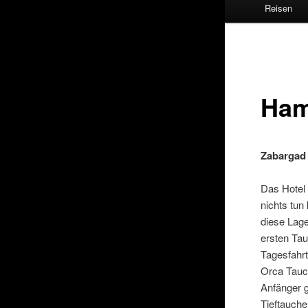
Reisen
Ham
Zabargad
Das Hotel 
nichts tun
diese Lage
ersten Tau
Tagesfahr
Orca Tauc
Anfänger 
Tieftauche