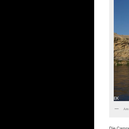
Am 
Die Campn