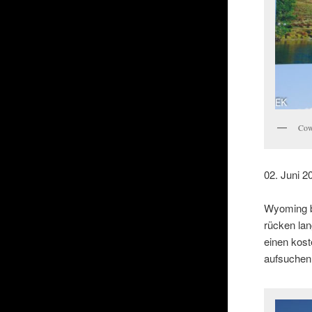
Cow
02. Juni 2
Wyoming be
rücken lan
einen kos
aufsuchen