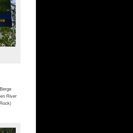
 Berge
een River
 Rock)