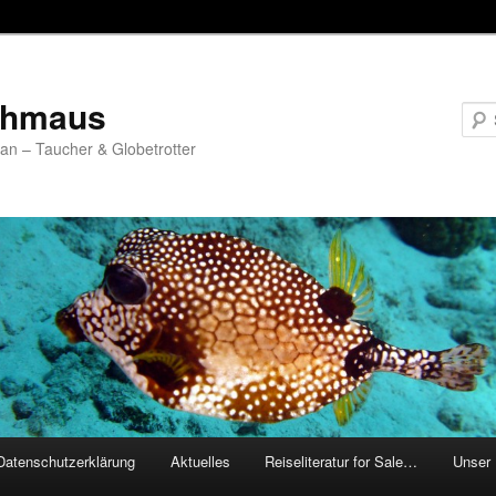
chmaus
fan – Taucher & Globetrotter
Datenschutzerklärung
Aktuelles
Reiseliteratur for Sale…
Unser