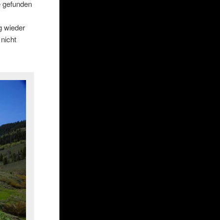
e gefunden
g wieder
 nicht