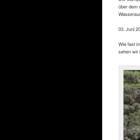
über dem s
Wasseraust
03. Juni 2
Wie fast i
sehen wir 