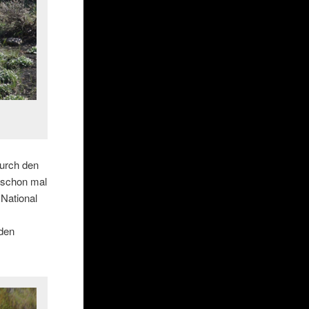
durch den
r schon mal
National
 den